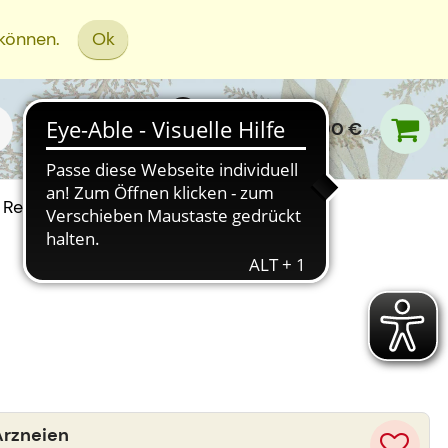
 können.
Ok
0,00 €
Rezept Einreichen
Arzneien