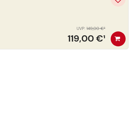
UVP
:
149,00 €
³
119,00 €
¹