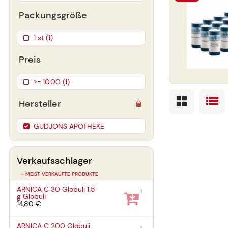
Packungsgröße
1 st (1)
Preis
>= 10.00 (1)
Hersteller
GUDJONS APOTHEKE
Verkaufsschlager
» MEIST VERKAUFTE PRODUKTE
ARNICA C 30 Globuli
1.5
1
g
Globuli
14,80 €
ARNICA C 200 Globuli