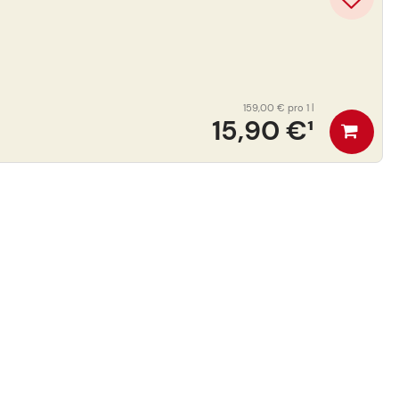
159,00 €
pro 1 l
15,90 €
¹