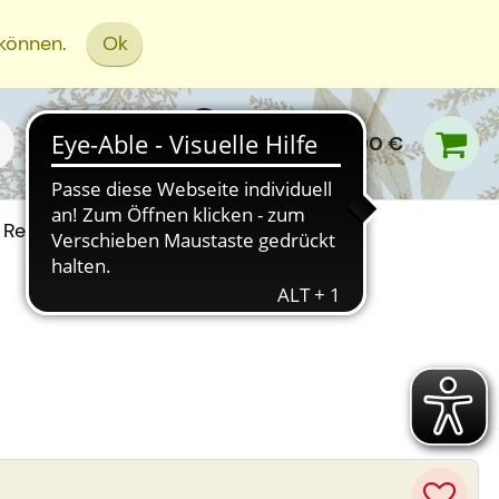
 können.
Ok
0,00 €
Rezept Einreichen