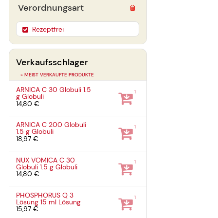
Verordnungsart
Rezeptfrei
Verkaufsschlager
» MEIST VERKAUFTE PRODUKTE
ARNICA C 30 Globuli
1.5
1
g
Globuli
14,80 €
ARNICA C 200 Globuli
1
1.5 g
Globuli
18,97 €
NUX VOMICA C 30
1
Globuli
1.5 g
Globuli
14,80 €
PHOSPHORUS Q 3
1
Lösung
15 ml
Lösung
15,97 €