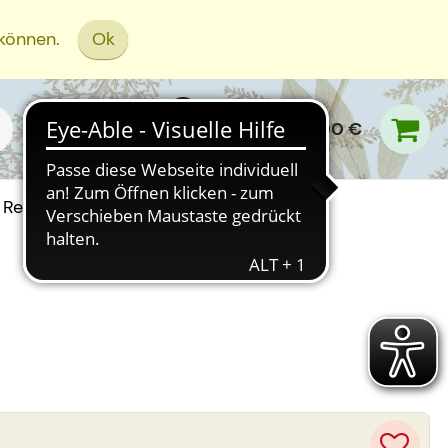
 können.
Ok
0,00 €
Rezept Einreichen