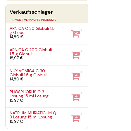
Verkaufsschlager
» MEIST VERKAUFTE PRODUKTE
ARNICA C 30 Globuli
1.5
1
g
Globuli
14,80 €
ARNICA C 200 Globuli
1
1.5 g
Globuli
18,97 €
NUX VOMICA C 30
1
Globuli
1.5 g
Globuli
14,80 €
PHOSPHORUS Q 3
1
Lösung
15 ml
Lösung
15,97 €
NATRIUM MURIATICUM Q
1
3 Lösung
15 ml
Lösung
15,97 €