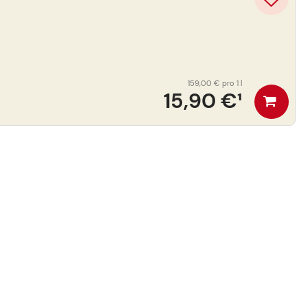
159,00 €
pro 1 l
15,90 €
¹