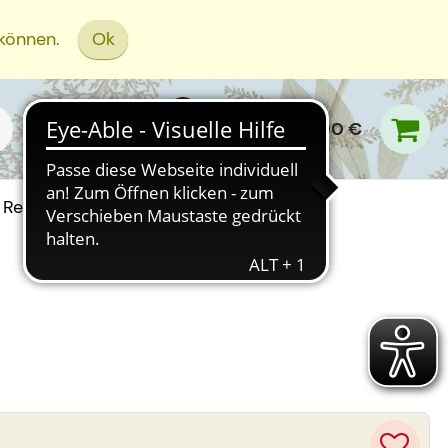
 können.
Ok
0,00 €
Rezept Einreichen