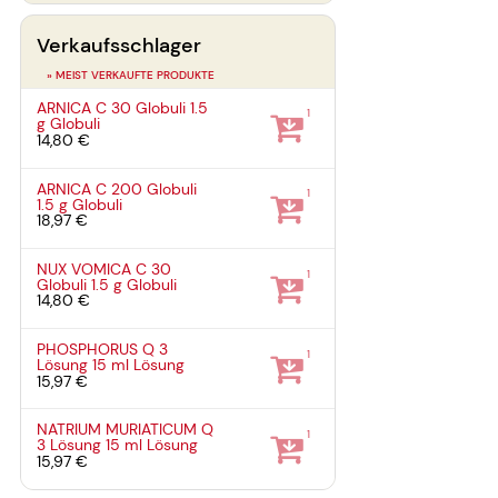
Verkaufsschlager
» MEIST VERKAUFTE PRODUKTE
ARNICA C 30 Globuli
1.5
1
g
Globuli
14,80 €
ARNICA C 200 Globuli
1
1.5 g
Globuli
18,97 €
NUX VOMICA C 30
1
Globuli
1.5 g
Globuli
14,80 €
PHOSPHORUS Q 3
1
Lösung
15 ml
Lösung
15,97 €
NATRIUM MURIATICUM Q
1
3 Lösung
15 ml
Lösung
15,97 €