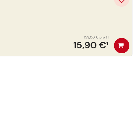
159,00 €
pro 1 l
15,90 €
¹