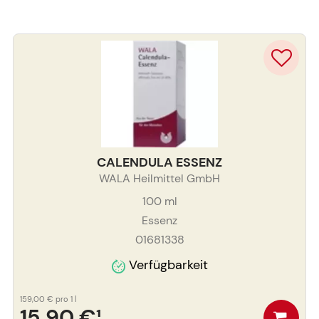
CALENDULA ESSENZ
WALA Heilmittel GmbH
100
ml
Essenz
01681338
Verfügbarkeit
159,00 €
pro 1 l
15,90 €
¹