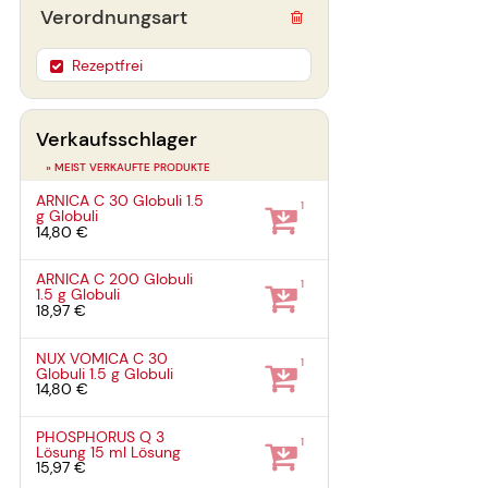
Verordnungsart
Rezeptfrei
Verkaufsschlager
» MEIST VERKAUFTE PRODUKTE
ARNICA C 30 Globuli
1.5
1
g
Globuli
14,80 €
ARNICA C 200 Globuli
1
1.5 g
Globuli
18,97 €
NUX VOMICA C 30
1
Globuli
1.5 g
Globuli
14,80 €
PHOSPHORUS Q 3
1
Lösung
15 ml
Lösung
15,97 €