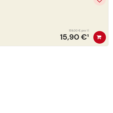
159,00 €
pro 1 l
15,90 €
¹