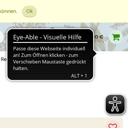
 können.
Ok
0,00 €
Rezept Einreichen