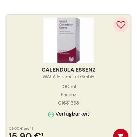
CALENDULA ESSENZ
WALA Heilmittel GmbH
100
ml
Essenz
01681338
Verfügbarkeit
159,00 €
pro 1 l
15,90 €
¹