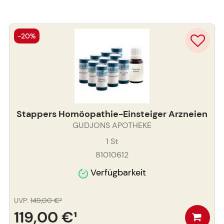
-20%
Stappers Homöopathie-Einsteiger Arzneien
GUDJONS APOTHEKE
1
St
81010612
Verfügbarkeit
UVP
:
149,00 €
³
119,00 €
¹