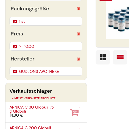
Packungsgröße
1 st
Preis
>= 10.00
Hersteller
GUDJONS APOTHEKE
Verkaufsschlager
» MEIST VERKAUFTE PRODUKTE
ARNICA C 30 Globuli
1.5
1
g
Globuli
14,80 €
ARNICA C 200 Globuli