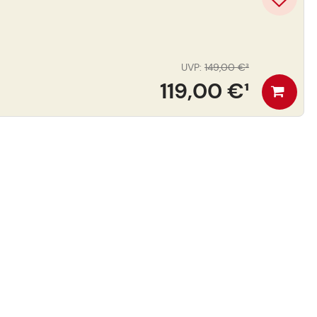
UVP
:
149,00 €
³
119,00 €
¹