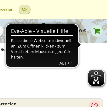
 können.
Ok
0,00 €
Rezept Einreichen
Arzneien