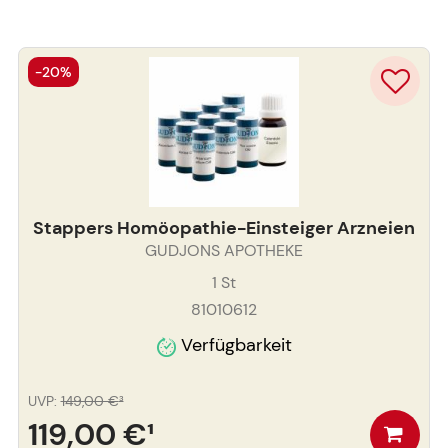
-20%
Stappers Homöopathie-Einsteiger Arzneien
GUDJONS APOTHEKE
1
St
81010612
Verfügbarkeit
UVP
:
149,00 €
³
119,00 €
¹