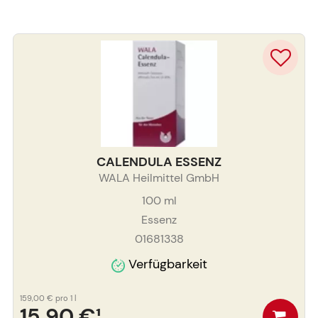
CALENDULA ESSENZ
WALA Heilmittel GmbH
100
ml
Essenz
01681338
Verfügbarkeit
159,00 €
pro 1 l
15,90 €
¹