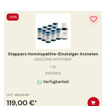
-20%
Stappers Homöopathie-Einsteiger Arzneien
GUDJONS APOTHEKE
1
St
81010612
Verfügbarkeit
UVP
:
149,00 €
³
119,00 €
¹