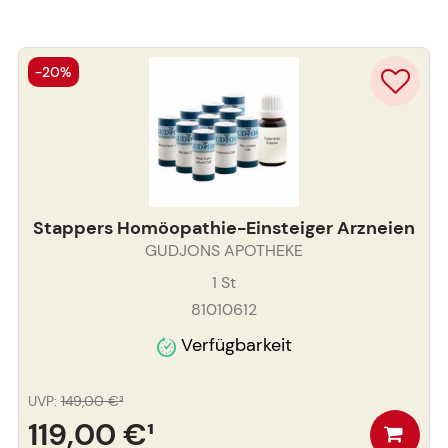
-20%
Stappers Homöopathie-Einsteiger Arzneien
GUDJONS APOTHEKE
1
St
81010612
Verfügbarkeit
UVP
:
149,00 €
³
119,00 €
¹