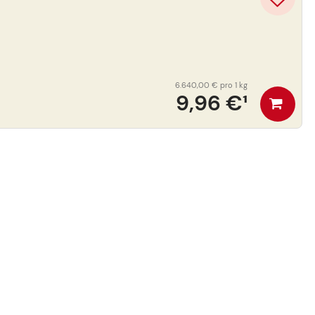
6.640,00 €
pro 1 kg
9,96 €
¹