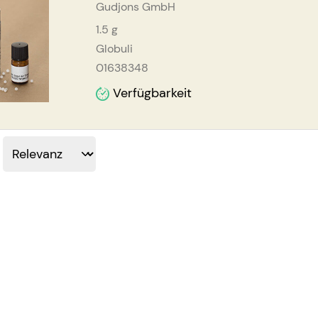
Gudjons GmbH
1.5
g
Globuli
01638348
Verfügbarkeit