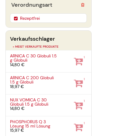
Verordnungsart
Rezeptfrei
Verkaufsschlager
» MEIST VERKAUFTE PRODUKTE
ARNICA C 30 Globuli
1.5
1
g
Globuli
14,80 €
ARNICA C 200 Globuli
1
1.5 g
Globuli
18,97 €
NUX VOMICA C 30
1
Globuli
1.5 g
Globuli
14,80 €
PHOSPHORUS Q 3
1
Lösung
15 ml
Lösung
15,97 €