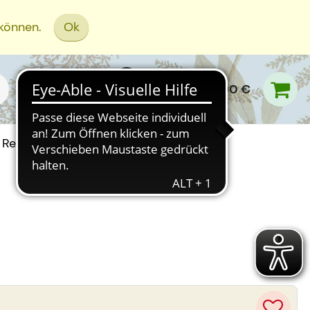
 können.
Ok
0,00 €
Rezept Einreichen