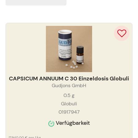
CAPSICUM ANNUUM C 30 Einzeldosis Globuli
Gudjons GmbH
0.5
g
Globuli
01917947
Verfügbarkeit
17.940,00 €
pro 1 kg