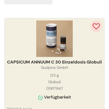
CAPSICUM ANNUUM C 30 Einzeldosis Globuli
Gudjons GmbH
0.5
g
Globuli
01917947
Verfügbarkeit
17.940,00 €
pro 1 kg