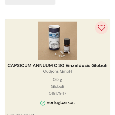
CAPSICUM ANNUUM C 30 Einzeldosis Globuli
Gudjons GmbH
0.5
g
Globuli
01917947
Verfügbarkeit
17.940,00 €
pro 1 kg