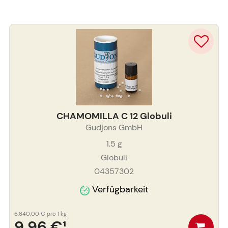
CHAMOMILLA C 12 Globuli
Gudjons GmbH
1.5
g
Globuli
04357302
Verfügbarkeit
6.640,00 €
pro 1 kg
9,96 €
¹