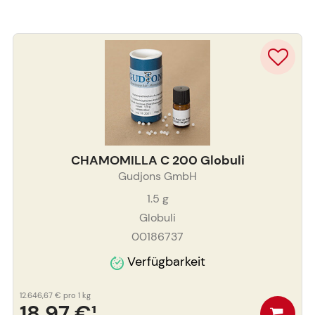
CHAMOMILLA C 200 Globuli
Gudjons GmbH
1.5
g
Globuli
00186737
Verfügbarkeit
12.646,67 €
pro 1 kg
18,97 €
¹