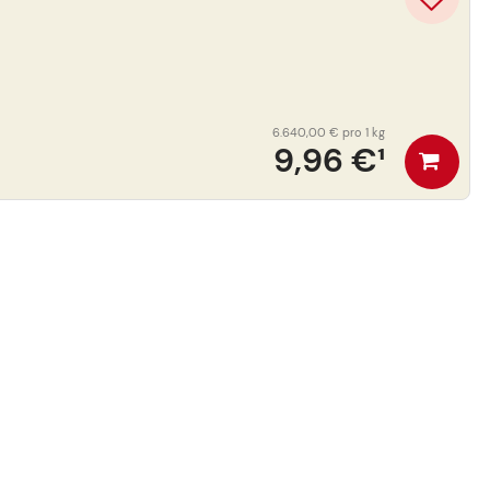
6.640,00 €
pro 1 kg
9,96 €
¹