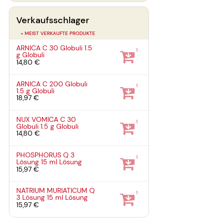
Verkaufsschlager
» MEIST VERKAUFTE PRODUKTE
ARNICA C 30 Globuli
1.5
1
g
Globuli
14,80 €
ARNICA C 200 Globuli
1
1.5 g
Globuli
18,97 €
NUX VOMICA C 30
1
Globuli
1.5 g
Globuli
14,80 €
PHOSPHORUS Q 3
1
Lösung
15 ml
Lösung
15,97 €
NATRIUM MURIATICUM Q
1
3 Lösung
15 ml
Lösung
15,97 €