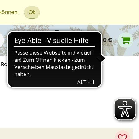
 können.
Ok
0,00 €
Rezept Einreichen