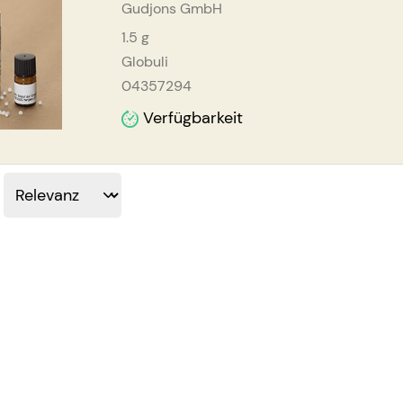
Gudjons GmbH
1.5
g
Globuli
04357294
Verfügbarkeit