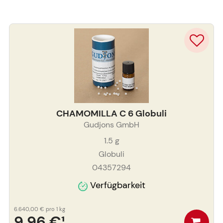
CHAMOMILLA C 6 Globuli
Gudjons GmbH
1.5
g
Globuli
04357294
Verfügbarkeit
6.640,00 €
pro 1 kg
9,96 €
¹