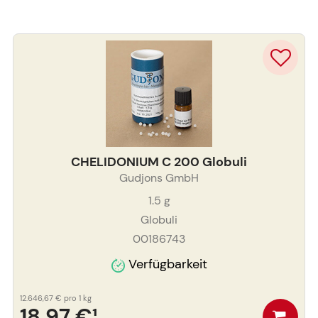
CHELIDONIUM C 200 Globuli
Gudjons GmbH
1.5
g
Globuli
00186743
Verfügbarkeit
12.646,67 €
pro 1 kg
18,97 €
¹