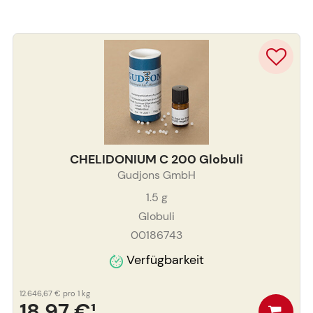
CHELIDONIUM C 200 Globuli
Gudjons GmbH
1.5
g
Globuli
00186743
Verfügbarkeit
12.646,67 €
pro 1 kg
18,97 €
¹