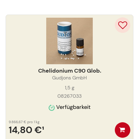
Chelidonium C90 Glob.
Gudjons GmbH
1,5
g
08267033
Verfügbarkeit
9.866,67 €
pro 1 kg
14,80 €
¹