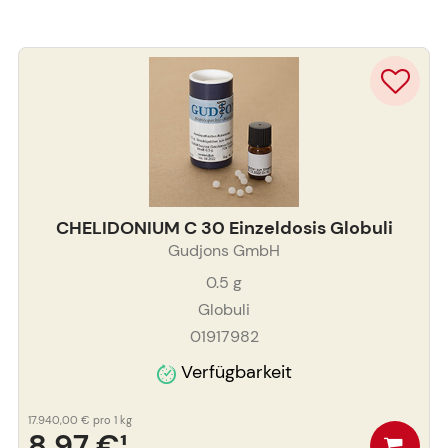
CHELIDONIUM C 30 Einzeldosis Globuli
Gudjons GmbH
0.5
g
Globuli
01917982
Verfügbarkeit
17.940,00 €
pro 1 kg
8,97 €
¹