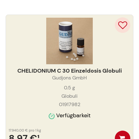
CHELIDONIUM C 30 Einzeldosis Globuli
Gudjons GmbH
0.5
g
Globuli
01917982
Verfügbarkeit
17.940,00 €
pro 1 kg
8,97 €
¹