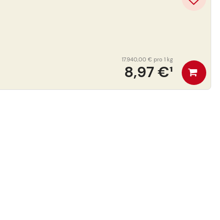
17.940,00 €
pro 1 kg
8,97 €
¹