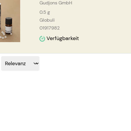
Gudjons GmbH
0.5
g
Globuli
01917982
Verfügbarkeit