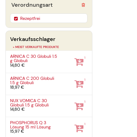
Verordnungsart
Rezeptfrei
Verkaufsschlager
» MEIST VERKAUFTE PRODUKTE
ARNICA C 30 Globuli
1.5
1
g
Globuli
14,80 €
ARNICA C 200 Globuli
1
1.5 g
Globuli
18,97 €
NUX VOMICA C 30
1
Globuli
1.5 g
Globuli
14,80 €
PHOSPHORUS Q 3
1
Lösung
15 ml
Lösung
15,97 €