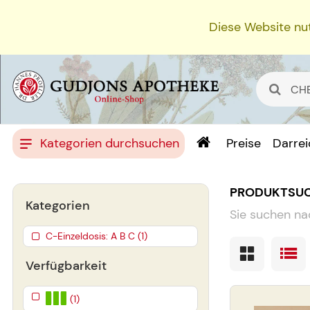
Diese Website nut
Kategorien durchsuchen
Preise
Darre
PRODUKTSU
Kategorien
Sie suchen na
C-Einzeldosis: A B C (1)
Verfügbarkeit
(1)