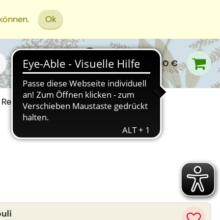
 können.
Ok
0,00 €
Rezept Einreichen
uli