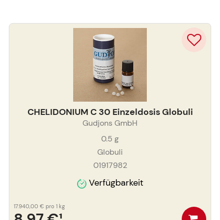
CHELIDONIUM C 30 Einzeldosis Globuli
Gudjons GmbH
0.5
g
Globuli
01917982
Verfügbarkeit
17.940,00 €
pro 1 kg
8,97 €
¹