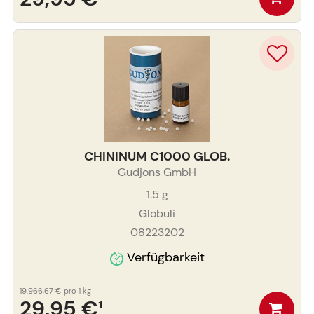
CHININUM C1000 GLOB.
Gudjons GmbH
1.5
g
Globuli
08223202
Verfügbarkeit
19.966,67 €
pro 1 kg
29,95 €
¹