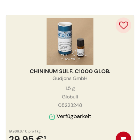
CHININUM SULF. C1000 GLOB.
Gudjons GmbH
1.5
g
Globuli
08223248
Verfügbarkeit
19.966,67 €
pro 1 kg
29,95 €
¹