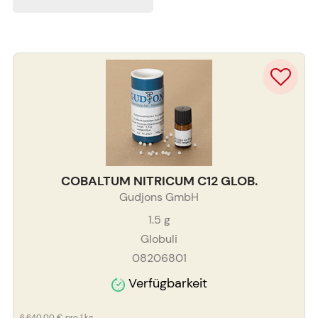
COBALTUM NITRICUM C12 GLOB.
Gudjons GmbH
1.5
g
Globuli
08206801
Verfügbarkeit
6.640,00 €
pro 1 kg