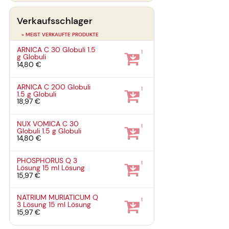
Verkaufsschlager
» MEIST VERKAUFTE PRODUKTE
ARNICA C 30 Globuli
1.5
1
g
Globuli
14,80 €
ARNICA C 200 Globuli
1
1.5 g
Globuli
18,97 €
NUX VOMICA C 30
1
Globuli
1.5 g
Globuli
14,80 €
PHOSPHORUS Q 3
1
Lösung
15 ml
Lösung
15,97 €
NATRIUM MURIATICUM Q
1
3 Lösung
15 ml
Lösung
15,97 €