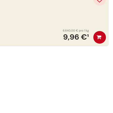
6.640,00 €
pro 1 kg
9,96 €
¹