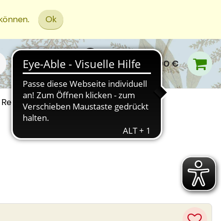
 können.
Ok
0,00 €
Rezept Einreichen