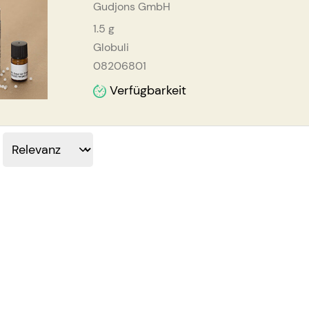
Gudjons GmbH
1.5
g
Globuli
08206801
Verfügbarkeit