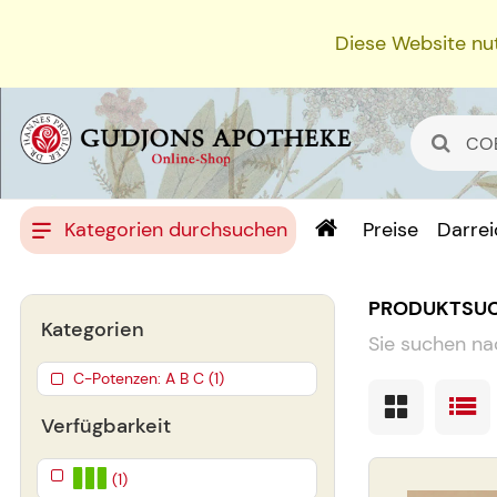
Diese Website nut
Kategorien durchsuchen
Preise
Darre
PRODUKTSU
Kategorien
Sie suchen na
C-Potenzen: A B C (1)
Verfügbarkeit
(1)