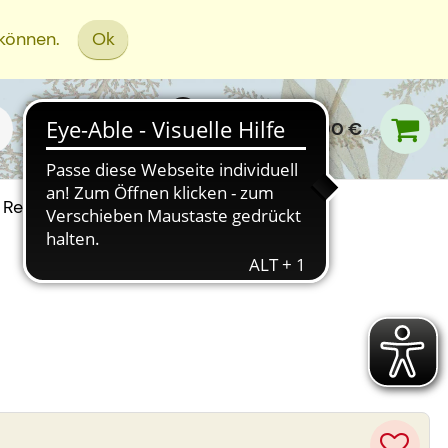
 können.
Ok
0,00 €
Rezept Einreichen