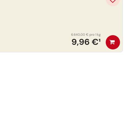
6.640,00 €
pro 1 kg
9,96 €
¹