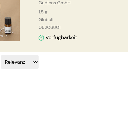
Gudjons GmbH
1.5
g
Globuli
08206801
Verfügbarkeit