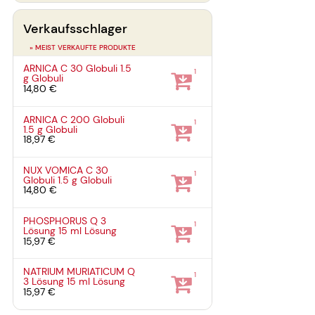
Verkaufsschlager
» MEIST VERKAUFTE PRODUKTE
ARNICA C 30 Globuli
1.5
1
g
Globuli
14,80 €
ARNICA C 200 Globuli
1
1.5 g
Globuli
18,97 €
NUX VOMICA C 30
1
Globuli
1.5 g
Globuli
14,80 €
PHOSPHORUS Q 3
1
Lösung
15 ml
Lösung
15,97 €
NATRIUM MURIATICUM Q
1
3 Lösung
15 ml
Lösung
15,97 €