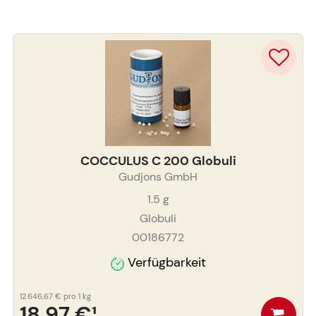
COCCULUS C 200 Globuli
Gudjons GmbH
1.5
g
Globuli
00186772
Verfügbarkeit
12.646,67 €
pro 1 kg
18,97 €
¹