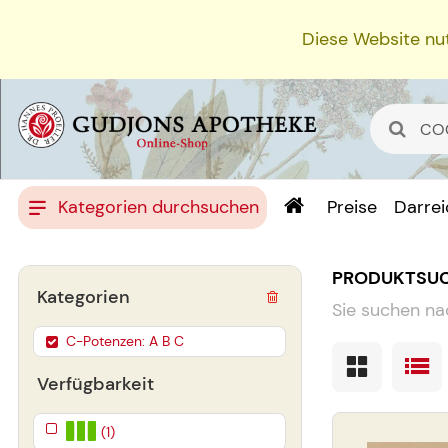
Diese Website nut
Kategorien durchsuchen
Preise
Darre
PRODUKTSU
Kategorien
Sie suchen na
C-Potenzen: A B C
Verfügbarkeit
(1)