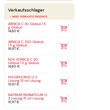
Verkaufsschlager
» MEIST VERKAUFTE PRODUKTE
ARNICA C 30 Globuli
1.5
1
g
Globuli
14,80 €
ARNICA C 200 Globuli
1
1.5 g
Globuli
18,97 €
NUX VOMICA C 30
1
Globuli
1.5 g
Globuli
14,80 €
PHOSPHORUS Q 3
1
Lösung
15 ml
Lösung
15,97 €
NATRIUM MURIATICUM Q
1
3 Lösung
15 ml
Lösung
15,97 €