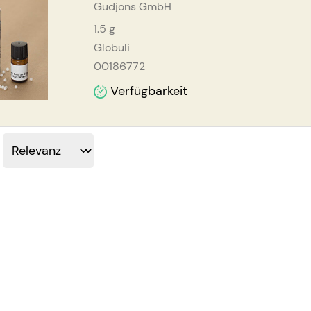
Gudjons GmbH
1.5
g
Globuli
00186772
Verfügbarkeit