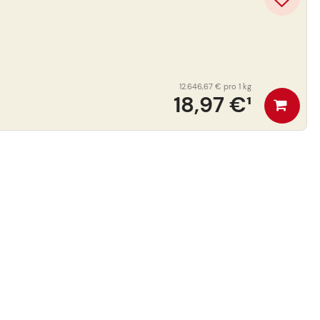
12.646,67 €
pro 1 kg
18,97 €
¹