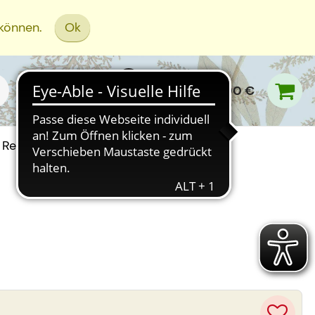
 können.
Ok
0,00 €
Rezept Einreichen