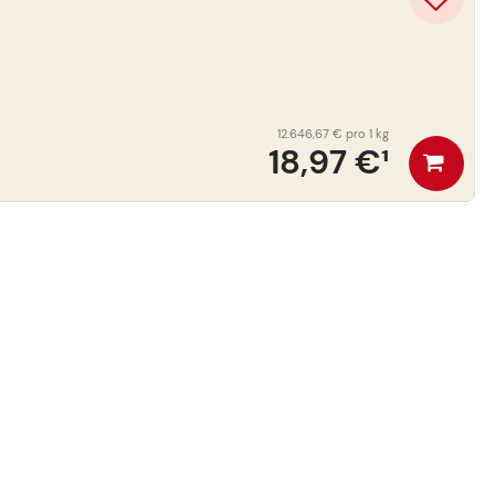
12.646,67 €
pro 1 kg
18,97 €
¹