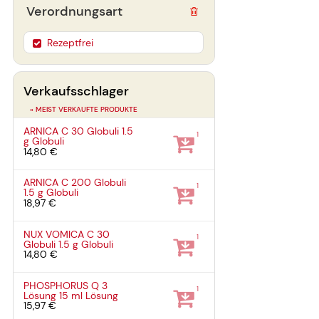
Verordnungsart
Rezeptfrei
Verkaufsschlager
» MEIST VERKAUFTE PRODUKTE
ARNICA C 30 Globuli
1.5
1
g
Globuli
14,80 €
ARNICA C 200 Globuli
1
1.5 g
Globuli
18,97 €
NUX VOMICA C 30
1
Globuli
1.5 g
Globuli
14,80 €
PHOSPHORUS Q 3
1
Lösung
15 ml
Lösung
15,97 €