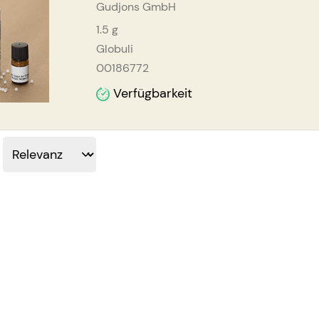
Gudjons GmbH
1.5
g
Globuli
00186772
Verfügbarkeit