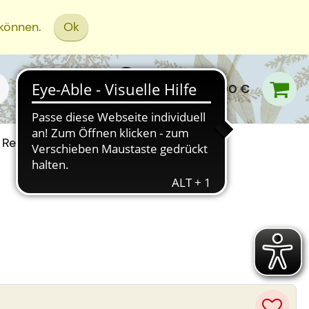
 können.
Ok
0,00 €
Rezept Einreichen