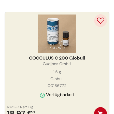
COCCULUS C 200 Globuli
Gudjons GmbH
1.5
g
Globuli
00186772
Verfügbarkeit
12.646,67 €
pro 1 kg
18,97 €
¹