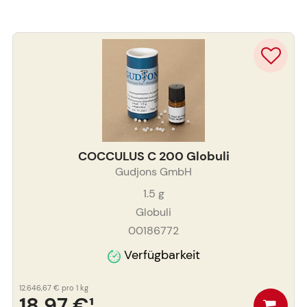
COCCULUS C 200 Globuli
Gudjons GmbH
1.5
g
Globuli
00186772
Verfügbarkeit
12.646,67 €
pro 1 kg
18,97 €
¹