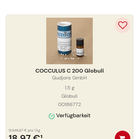
COCCULUS C 200 Globuli
Gudjons GmbH
1.5
g
Globuli
00186772
Verfügbarkeit
12.646,67 €
pro 1 kg
18,97 €
¹