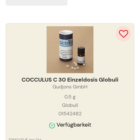
COCCULUS C 30 Einzeldosis Globuli
Gudjons GmbH
0.5
g
Globuli
01542482
Verfügbarkeit
17.940,00 €
pro 1 kg