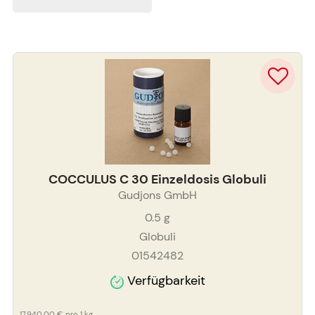
COCCULUS C 30 Einzeldosis Globuli
Gudjons GmbH
0.5
g
Globuli
01542482
Verfügbarkeit
17.940,00 €
pro 1 kg