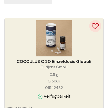
COCCULUS C 30 Einzeldosis Globuli
Gudjons GmbH
0.5
g
Globuli
01542482
Verfügbarkeit
17.940,00 €
pro 1 kg