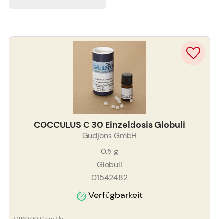
COCCULUS C 30 Einzeldosis Globuli
Gudjons GmbH
0.5
g
Globuli
01542482
Verfügbarkeit
17.940,00 €
pro 1 kg