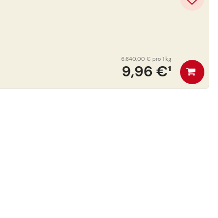
6.640,00 €
pro 1 kg
9,96 €
¹