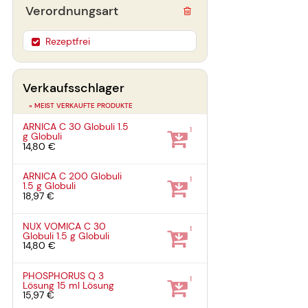
Verordnungsart
Rezeptfrei
Verkaufsschlager
» MEIST VERKAUFTE PRODUKTE
ARNICA C 30 Globuli
1.5
1
g
Globuli
14,80 €
ARNICA C 200 Globuli
1
1.5 g
Globuli
18,97 €
NUX VOMICA C 30
1
Globuli
1.5 g
Globuli
14,80 €
PHOSPHORUS Q 3
1
Lösung
15 ml
Lösung
15,97 €