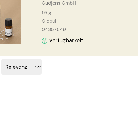
Gudjons GmbH
1.5
g
Globuli
04357549
Verfügbarkeit