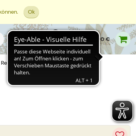
 können.
Ok
0,00 €
Rezept Einreichen