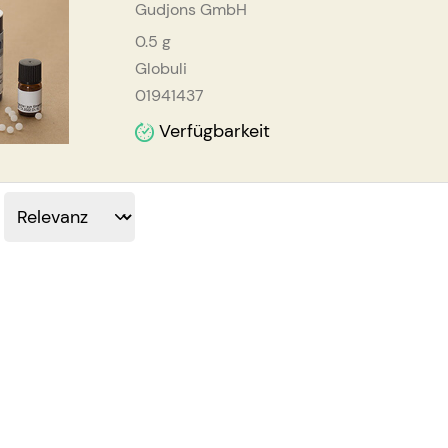
Gudjons GmbH
0.5
g
Globuli
01941437
Verfügbarkeit