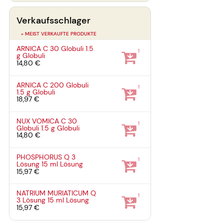
Verkaufsschlager
» MEIST VERKAUFTE PRODUKTE
ARNICA C 30 Globuli
1.5
1
g
Globuli
14,80 €
ARNICA C 200 Globuli
1
1.5 g
Globuli
18,97 €
NUX VOMICA C 30
1
Globuli
1.5 g
Globuli
14,80 €
PHOSPHORUS Q 3
1
Lösung
15 ml
Lösung
15,97 €
NATRIUM MURIATICUM Q
1
3 Lösung
15 ml
Lösung
15,97 €