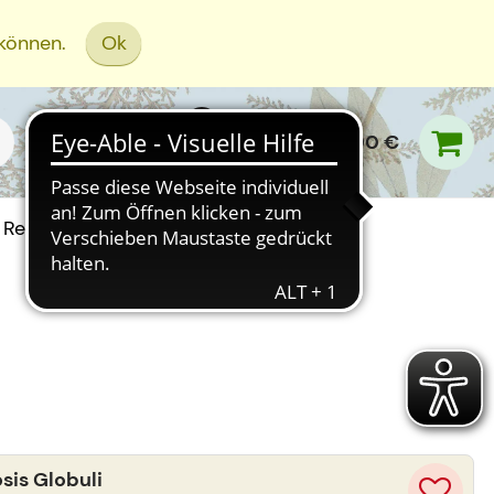
 können.
Ok
0,00 €
Rezept Einreichen
is Globuli