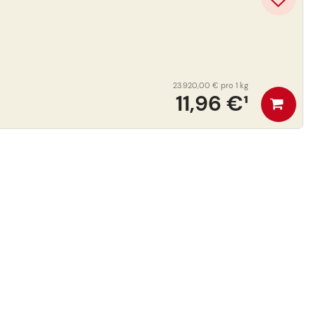
23.920,00 €
pro 1 kg
11,96 €
¹