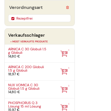
Verordnungsart
Rezeptfrei
Verkaufsschlager
» MEIST VERKAUFTE PRODUKTE
ARNICA C 30 Globuli
1.5
1
g
Globuli
14,80 €
ARNICA C 200 Globuli
1
1.5 g
Globuli
18,97 €
NUX VOMICA C 30
1
Globuli
1.5 g
Globuli
14,80 €
PHOSPHORUS Q 3
1
Lösung
15 ml
Lösung
15,97 €