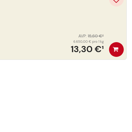
AVP
:
15,60 €
²
6.650,00 €
pro 1 kg
13,30 €
¹