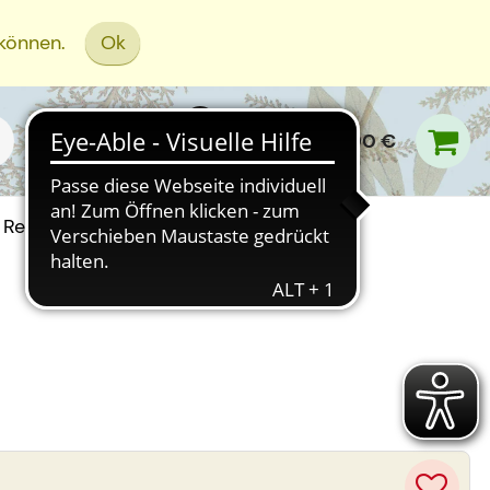
 können.
Ok
0,00 €
Rezept Einreichen