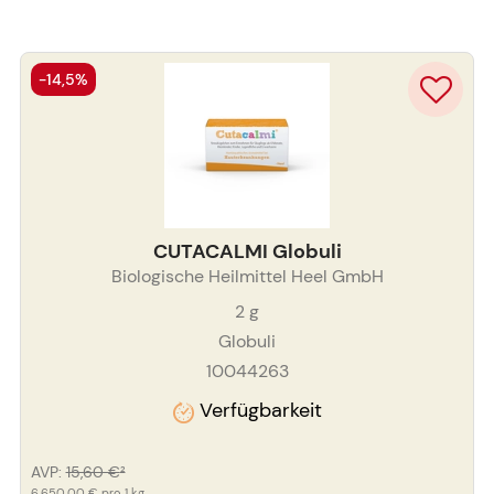
-14,5%
CUTACALMI Globuli
Biologische Heilmittel Heel GmbH
2
g
Globuli
10044263
Verfügbarkeit
AVP
:
15,60 €
²
6.650,00 €
pro 1 kg