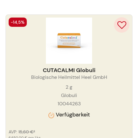
-14,5%
CUTACALMI Globuli
Biologische Heilmittel Heel GmbH
2
g
Globuli
10044263
Verfügbarkeit
AVP
:
15,60 €
²
6.650,00 €
pro 1 kg