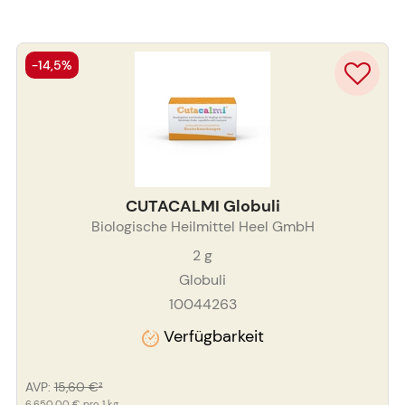
-14,5%
CUTACALMI Globuli
Biologische Heilmittel Heel GmbH
2
g
Globuli
10044263
Verfügbarkeit
AVP
:
15,60 €
²
6.650,00 €
pro 1 kg