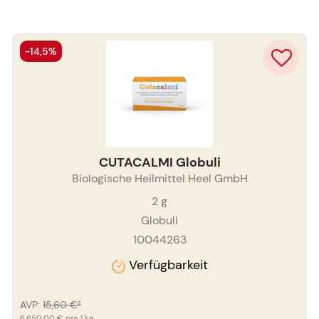
-14,5%
CUTACALMI Globuli
Biologische Heilmittel Heel GmbH
2
g
Globuli
10044263
Verfügbarkeit
AVP
:
15,60 €
²
6.650,00 €
pro 1 kg