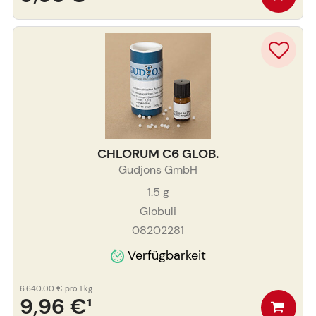
CHLORUM C6 GLOB.
Gudjons GmbH
1.5
g
Globuli
08202281
Verfügbarkeit
6.640,00 €
pro 1 kg
9,96 €
¹