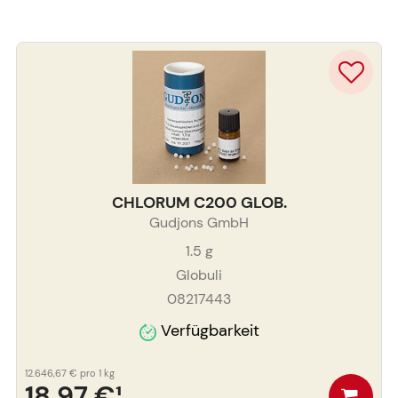
CHLORUM C200 GLOB.
Gudjons GmbH
1.5
g
Globuli
08217443
Verfügbarkeit
12.646,67 €
pro 1 kg
18,97 €
¹