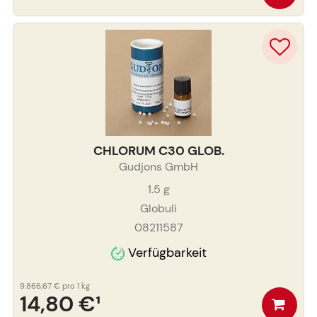
CHLORUM C30 GLOB.
Gudjons GmbH
1.5
g
Globuli
08211587
Verfügbarkeit
9.866,67 €
pro 1 kg
14,80 €
¹