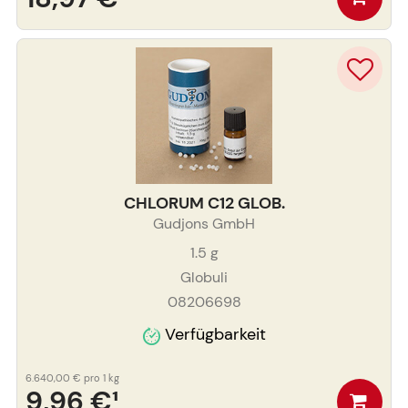
CHLORUM C12 GLOB.
Gudjons GmbH
1.5
g
Globuli
08206698
Verfügbarkeit
6.640,00 €
pro 1 kg
9,96 €
¹